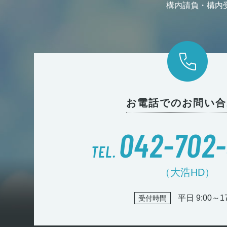
構内請負・構内
お電話でのお問い合
042-702
TEL.
（大浩HD）
平日 9:00～17
受付時間